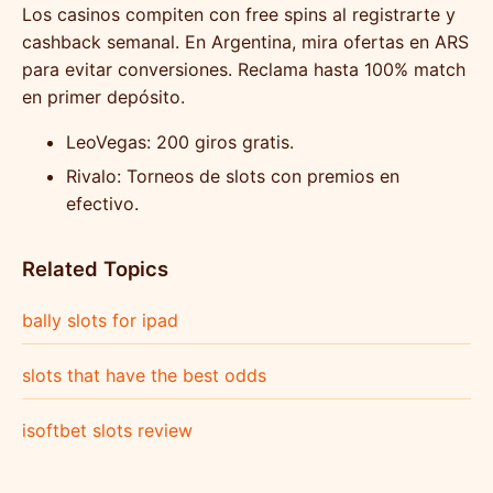
Los casinos compiten con free spins al registrarte y
cashback semanal. En Argentina, mira ofertas en ARS
para evitar conversiones. Reclama hasta 100% match
en primer depósito.
LeoVegas: 200 giros gratis.
Rivalo: Torneos de slots con premios en
efectivo.
Related Topics
bally slots for ipad
slots that have the best odds
isoftbet slots review