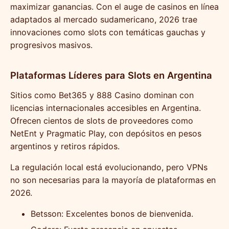
maximizar ganancias. Con el auge de casinos en línea
adaptados al mercado sudamericano, 2026 trae
innovaciones como slots con temáticas gauchas y
progresivos masivos.
Plataformas Líderes para Slots en Argentina
Sitios como Bet365 y 888 Casino dominan con
licencias internacionales accesibles en Argentina.
Ofrecen cientos de slots de proveedores como
NetEnt y Pragmatic Play, con depósitos en pesos
argentinos y retiros rápidos.
La regulación local está evolucionando, pero VPNs
no son necesarias para la mayoría de plataformas en
2026.
Betsson: Excelentes bonos de bienvenida.