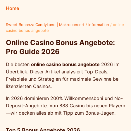
Home
Sweet Bonanza CandyLand | Makroconcert
/
Information
/
online
casino bonus angebote
Online Casino Bonus Angebote:
Pro Guide 2026
Die besten
online casino bonus angebote
2026 im
Überblick. Dieser Artikel analysiert Top-Deals,
Freispiele und Strategien für maximale Gewinne bei
lizenzierten Casinos.
In 2026 dominieren 200% Willkommensboni und No-
Deposit-Angebote. Von 888 Casino bis neuen Playern
—wir decken alles ab mit Tipp zum Bonus-Jagen.
Top 5 Bonus Angebote 2026