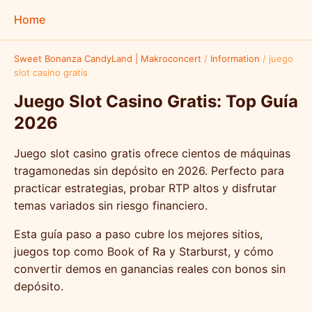
Home
Sweet Bonanza CandyLand | Makroconcert
/
Information
/
juego
slot casino gratis
Juego Slot Casino Gratis: Top Guía
2026
Juego slot casino gratis ofrece cientos de máquinas
tragamonedas sin depósito en 2026. Perfecto para
practicar estrategias, probar RTP altos y disfrutar
temas variados sin riesgo financiero.
Esta guía paso a paso cubre los mejores sitios,
juegos top como Book of Ra y Starburst, y cómo
convertir demos en ganancias reales con bonos sin
depósito.