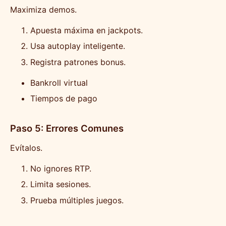
Maximiza demos.
Apuesta máxima en jackpots.
Usa autoplay inteligente.
Registra patrones bonus.
Bankroll virtual
Tiempos de pago
Paso 5: Errores Comunes
Evítalos.
No ignores RTP.
Limita sesiones.
Prueba múltiples juegos.