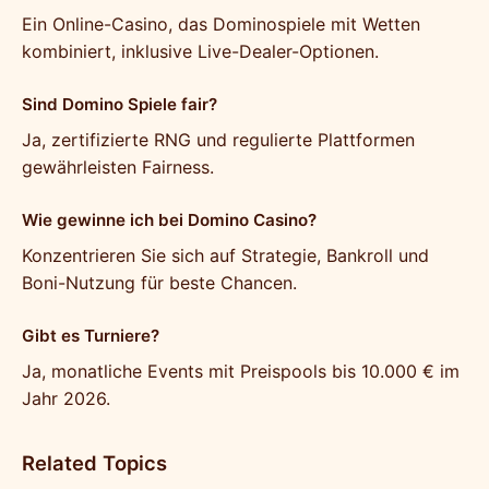
Ein Online-Casino, das Dominospiele mit Wetten
kombiniert, inklusive Live-Dealer-Optionen.
Sind Domino Spiele fair?
Ja, zertifizierte RNG und regulierte Plattformen
gewährleisten Fairness.
Wie gewinne ich bei Domino Casino?
Konzentrieren Sie sich auf Strategie, Bankroll und
Boni-Nutzung für beste Chancen.
Gibt es Turniere?
Ja, monatliche Events mit Preispools bis 10.000 € im
Jahr 2026.
Related Topics