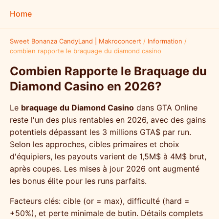
Home
Sweet Bonanza CandyLand | Makroconcert
/
Information
/
combien rapporte le braquage du diamond casino
Combien Rapporte le Braquage du
Diamond Casino en 2026?
Le
braquage du Diamond Casino
dans GTA Online
reste l'un des plus rentables en 2026, avec des gains
potentiels dépassant les 3 millions GTA$ par run.
Selon les approches, cibles primaires et choix
d'équipiers, les payouts varient de 1,5M$ à 4M$ brut,
après coupes. Les mises à jour 2026 ont augmenté
les bonus élite pour les runs parfaits.
Facteurs clés: cible (or = max), difficulté (hard =
+50%), et perte minimale de butin. Détails complets