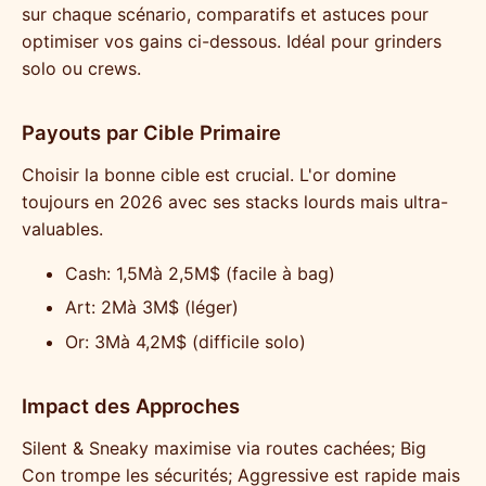
sur chaque scénario, comparatifs et astuces pour
optimiser vos gains ci-dessous. Idéal pour grinders
solo ou crews.
Payouts par Cible Primaire
Choisir la bonne cible est crucial. L'or domine
toujours en 2026 avec ses stacks lourds mais ultra-
valuables.
Cash: 1,5Mà 2,5M$ (facile à bag)
Art: 2Mà 3M$ (léger)
Or: 3Mà 4,2M$ (difficile solo)
Impact des Approches
Silent & Sneaky maximise via routes cachées; Big
Con trompe les sécurités; Aggressive est rapide mais