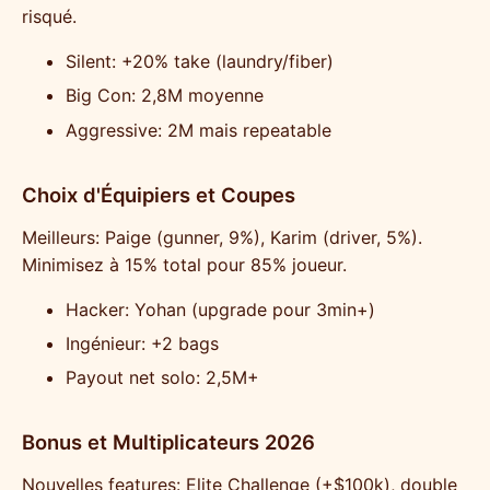
risqué.
Silent: +20% take (laundry/fiber)
Big Con: 2,8M moyenne
Aggressive: 2M mais repeatable
Choix d'Équipiers et Coupes
Meilleurs: Paige (gunner, 9%), Karim (driver, 5%).
Minimisez à 15% total pour 85% joueur.
Hacker: Yohan (upgrade pour 3min+)
Ingénieur: +2 bags
Payout net solo: 2,5M+
Bonus et Multiplicateurs 2026
Nouvelles features: Elite Challenge (+$100k), double