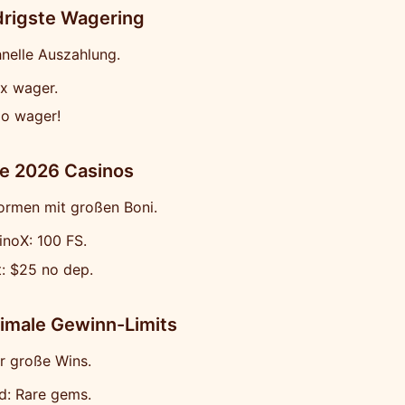
edrigste Wagering
hnelle Auszahlung.
5x wager.
No wager!
ue 2026 Casinos
formen mit großen Boni.
noX: 100 FS.
: $25 no dep.
ximale Gewinn-Limits
r große Wins.
d: Rare gems.