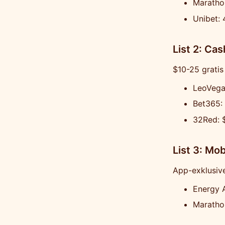
Marathon
Unibet:
List 2: Ca
$10-25 gratis
LeoVegas
Bet365:
32Red: $
List 3: Mo
App-exklusive
Energy A
Marathon