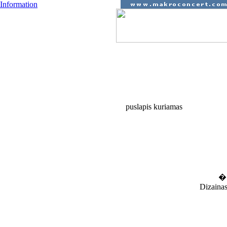
Information
a g e n t � r o s
p a s l a u g 
puslapis kuriamas
�
Dizaina